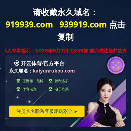
首页
公司简介
产品展示
企业邮箱