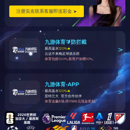
無錫オープンソースの工作機械グループ株式会社
© 2015
電話：0510-66672252
Email:
sw2@k-yuan.com.cn
蘇ICP備15004704号